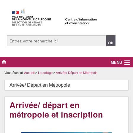
MENU
Vous êtes ici:
Accueil
>
Le collège
>
Arrivée/ Départ en Métropole
Le CIO
Arrivée/ Départ en Métropole
Le collège
La voie générale et techno.
Arrivée/ départ en
métropole et inscription
La voie professionnelle
L’enseignement supérieur