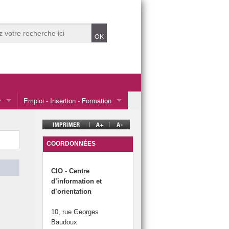
r
Emploi - Insertion - Formation
L’alternance et partenaires du CIO
Le service civique et autres dispositifs provinciaux.
COORDONNÉES
icole
Les métiers en 2030
CIO - Centre
agnement à l’Enseignement Supérieur
Retour en Formation Initiale (RFI)
d’information et
d’orientation
édonie
10, rue Georges
Baudoux